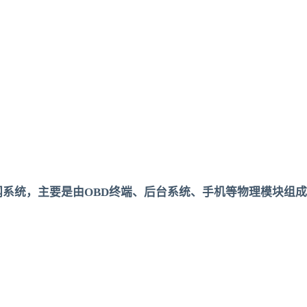
网系统，主要是由OBD终端、后台系统、手机等物理模块组