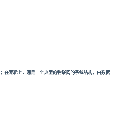
成；在逻辑上，则是一个典型的物联网的系统结构，由数据