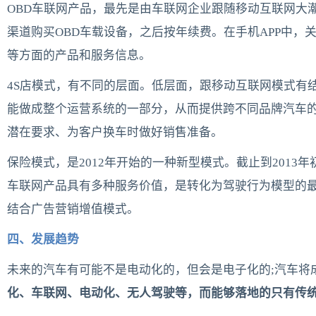
OBD车联网产品，最先是由车联网企业跟随移动互联网大
渠道购买OBD车载设备，之后按年续费。在手机APP中，
等方面的产品和服务信息。
4S店模式，有不同的层面。低层面，跟移动互联网模式有结
能做成整个运营系统的一部分，从而提供跨不同品牌汽车的
潜在要求、为客户换车时做好销售准备。
保险模式，是2012年开始的一种新型模式。截止到201
车联网产品具有多种服务价值，是转化为驾驶行为模型的
结合广告营销增值模式。
四、发展趋势
未来的汽车有可能不是电动化的，但会是电子化的;汽车
化、车联网、电动化、无人驾驶等，而能够落地的只有传