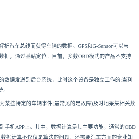
解析汽车总线而获得车辆的数据。GPS和G-Sensor可以与
站数据，通过基站定位。目前，多数OBD模式的产品不支持
采集到的数据发送到后台系统，此时这个设备是独立工作的;当利
统。
为某些特定的车辆事件(最常见的是故障)及时地采集相关数
手机APP上。其中，数据计算是其主要功能，通常的OBD
。数据计算不仅仅是算法的问题，还需要汽车方面的专业知