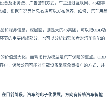
设备及服务费、广告营销方式。车主通过互联网、4S店等
比如，根据车况等信息4S店可以发布保养、维修、汽车用品
品和服务信息。深层面，则是大的4S集团，可以把OBD功
后环节的重要组成部分，也可以分析出驾驶者对汽车性能的
险的价值最大化，而驾驶行为模型是汽车保险的重点。OBD
客户，保险公司可能对车载设备采取免费推广的方式，并
，
在目前阶段，汽车的电子化发展，方向有传统汽车智能