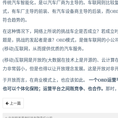
传统汽车智能化，是以汽车厂商为主导的。车联网则比较复杂
式，有车厂主导的前装、有汽车设备商主导的后装，而OB
符合趋势的。
在这种情况下，网络上所说的挑战车企是否成立？若成立时
题是，挑战的发起者是谁？OBD模式，是做车联网的小公
(移动)互联网，从而提供优质的汽车服务。
(移动)互联网是开放的(大数据在技术上是开源的、云计算
力非常弱小，但是也得以让开放理念发展。这是开放对非
于开放而言，在商业模式上，也应该如此。
一个OBD运
也可以个体化保险；运营平台之间既竞争、也合作。
那时
上一篇
© 北京明道通途科技有限责任公司