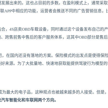
潮发展出来的。这也占目前的多数。在盈利模式上，通常采取
关联APP中相应的功能，运营者会推送不同的广告营销信息，
合，4S店卖OBD车载设备，同时通过这个设备发布自己的产
、跨售前售中售后的客户服务体系，这其中OBD部分是售
3年初，在国内还没有落地的方案。保险模式的出发点是使得保
最好来源。为了大批量地、快速地获取能提供驾驶行为模型的
将成为最大的电子品，这种观点也被越来越多的人接受。但是
统汽车智能化和车联网两个方向。